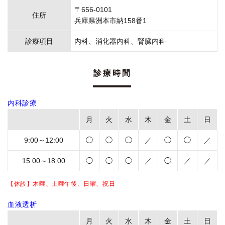
〒656-0101
住所
兵庫県洲本市納158番1
診療項目
内科、消化器内科、腎臓内科
診療時間
内科診療
月
火
水
木
金
土
日
9:00～12:00
◯
◯
◯
／
◯
◯
／
15:00～18:00
◯
◯
◯
／
◯
／
／
【休診】木曜、土曜午後、日曜、祝日
血液透析
月
火
水
木
金
土
日