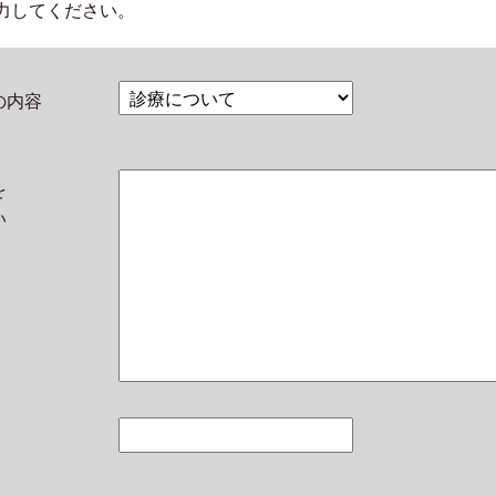
力してください。
せの内容
を
さい