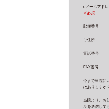
eメールアド
※必須
郵便番号
ご住所
電話番号
FAX番号
今まで当院に
はありますか
当院より、お
ルを送信して