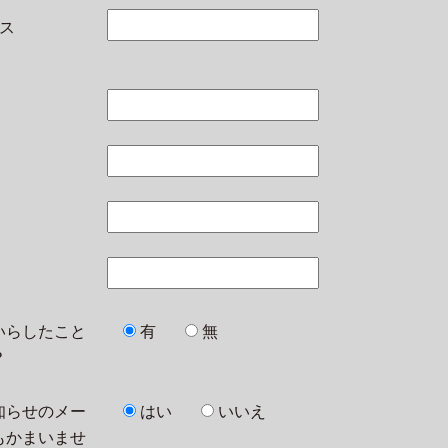
レス
いらしたこと
有
無
？
知らせのメー
はい
いいえ
もかまいませ